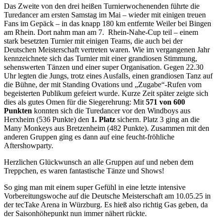
Das Zweite von den drei heißen Turnierwochenenden führte die
Turedancer am ersten Samstag im Mai – wieder mit einigen treuen
Fans im Gepäck – in das knapp 180 km entfernte Weiler bei Bingen
am Rhein. Dort nahm man am 7. Rhein-Nahe-Cup teil – einem
stark besetzten Turnier mit einigen Teams, die auch bei der
Deutschen Meisterschaft vertreten waren. Wie im vergangenen Jahr
kennzeichnete sich das Turnier mit einer grandiosen Stimmung,
sehenswerten Tänzen und einer super Organisation. Gegen 22.30
Uhr legten die Jungs, trotz eines Ausfalls, einen grandiosen Tanz auf
die Bühne, der mit Standing Ovations und „Zugabe“-Rufen vom
begeisterten Publikum gefeiert wurde. Kurze Zeit später zeigte sich
dies als gutes Omen für die Siegerehrung: Mit
571 von 600
Punkten
konnten sich die Turedancer vor den Windboys aus
Herxheim (536 Punkte) den
1. Platz
sichern. Platz 3 ging an die
Many Monkeys aus Bretzenheim (482 Punkte). Zusammen mit den
anderen Gruppen ging es dann auf eine feucht-fröhliche
Aftershowparty.
Herzlichen Glückwunsch an alle Gruppen auf und neben dem
Treppchen, es waren fantastische Tänze und Shows!
So ging man mit einem super Gefühl in eine letzte intensive
Vorbereitungswoche auf die Deutsche Meisterschaft am 10.05.25 in
der tecTake Arena in Würzburg. Es hieß also richtig Gas geben, da
der Saisonhöhepunkt nun immer nähert rückte.