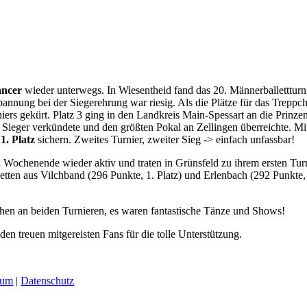
ancer
wieder unterwegs. In Wiesentheid fand das 20. Männerballettturn
nspannung bei der Siegerehrung war riesig. Als die Plätze für das Tre
rs gekürt. Platz 3 ging in den Landkreis Main-Spessart an die Prinze
Sieger verkündete und den größten Pokal an Zellingen überreichte. M
n
1. Platz
sichern. Zweites Turnier, zweiter Sieg -> einfach unfassbar!
Wochenende wieder aktiv und traten in Grünsfeld zu ihrem ersten Tur
tten aus Vilchband (296 Punkte, 1. Platz) und Erlenbach (292 Punkte,
en an beiden Turnieren, es waren fantastische Tänze und Shows!
en treuen mitgereisten Fans für die tolle Unterstützung.
sum
|
Datenschutz