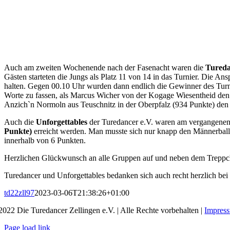
Auch am zweiten Wochenende nach der Fasenacht waren die
Tured
Gästen starteten die Jungs als Platz 11 von 14 in das Turnier. Die A
halten. Gegen 00.10 Uhr wurden dann endlich die Gewinner des Turnie
Worte zu fassen, als Marcus Wicher von der Kogage Wiesentheid den 
Anzich`n Normoln aus Teuschnitz in der Oberpfalz (934 Punkte) de
Auch die
Unforgettables
der Turedancer e.V. waren am vergangenen 
Punkte)
erreicht werden. Man musste sich nur knapp den Männerballe
innerhalb von 6 Punkten.
Herzlichen Glückwunsch an alle Gruppen auf und neben dem Treppch
Turedancer und Unforgettables bedanken sich auch recht herzlich bei d
td22zll97
2023-03-06T21:38:26+01:00
2022 Die Turedancer Zellingen e.V. | Alle Rechte vorbehalten |
Impres
Page load link