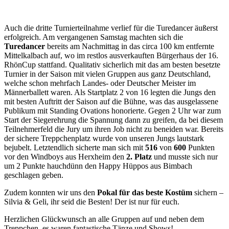
Auch die dritte Turnierteilnahme verlief für die Turedancer äußerst
erfolgreich. Am vergangenen Samstag machten sich die
Turedancer
bereits am Nachmittag in das circa 100 km entfernte
Mittelkalbach auf, wo im restlos ausverkauften Bürgerhaus der 16.
RhönCup stattfand. Qualitativ sicherlich mit das am besten besetzte
Turnier in der Saison mit vielen Gruppen aus ganz Deutschland,
welche schon mehrfach Landes- oder Deutscher Meister im
Männerballett waren. Als Startplatz 2 von 16 legten die Jungs den
mit besten Auftritt der Saison auf die Bühne, was das ausgelassene
Publikum mit Standing Ovations honorierte. Gegen 2 Uhr war zum
Start der Siegerehrung die Spannung dann zu greifen, da bei diesem
Teilnehmerfeld die Jury um ihren Job nicht zu beneiden war. Bereits
der sichere Treppchenplatz wurde von unseren Jungs lautstark
bejubelt. Letztendlich sicherte man sich mit
516
von
600
Punkten
vor den Windboys aus Herxheim den
2. Platz
und musste sich nur
um 2 Punkte hauchdünn den Happy Hüppos aus Bimbach
geschlagen geben.
Zudem konnten wir uns den
Pokal für das beste Kostüm
sichern –
Silvia & Geli, ihr seid die Besten! Der ist nur für euch.
Herzlichen Glückwunsch an alle Gruppen auf und neben dem
Treppchen, es waren fantastische Tänze und Shows!