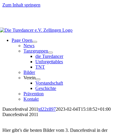
Zum Inhalt springen
Page Open
News
Tanzgruppen
die Turedancer
Unforgettables
TNT
Bilder
Verein
Vorstandschaft
Geschichte
Prävention
Kontakt
Dancefestival 2011
td22zll97
2023-02-04T15:18:52+01:00
Dancefestival 2011
Hier gibt’s die besten Bilder vom 3. Dancefestival in der